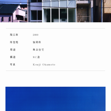
竣工年
2000
所在地
福岡県
用途
集合住宅
構造
RC造
写真
Kouji Okamoto