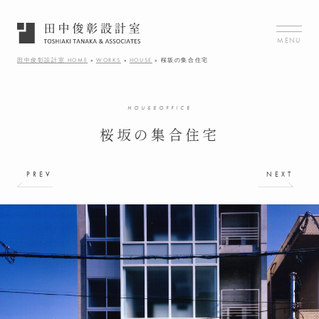
MENU
田中俊彰設計室 HOME
»
WORKS
»
HOUSE
»
桜坂の集合住宅
HOUSEOFFICE
桜坂の集合住宅
PREV
NEXT